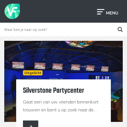
Uitgelicht
Silverstone Partycenter
Gaat een van uw vrienden binnenkort
trouwen en bent u op zoek naar de
ultieme locatie voor een geslaagd en
onvergetelijk vrijgezellenfeest? Bij ons