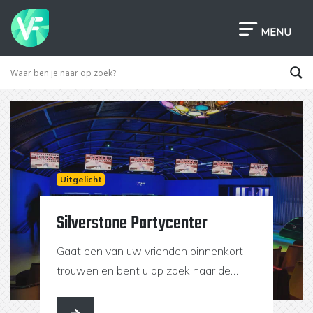
Uitgelicht
Silverstone Partycenter
Gaat een van uw vrienden binnenkort
trouwen en bent u op zoek naar de
ultieme locatie voor een geslaagd en
onvergetelijk vrijgezellenfeest? Bij ons