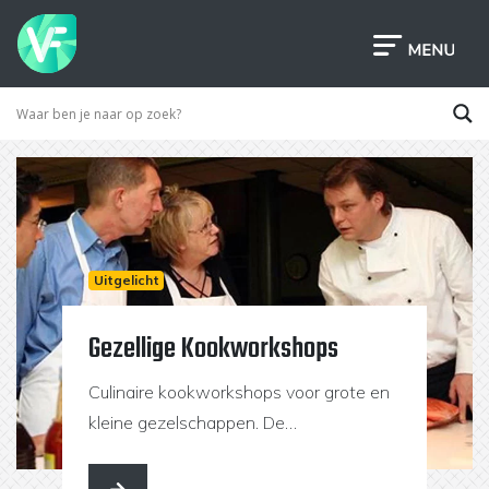
Uitgelicht
Gezellige Kookworkshops
Culinaire kookworkshops voor grote en
kleine gezelschappen. De
workshopslocaties bevinden zich in
Eindhoven, Veghel en SInt-Oedenrode.