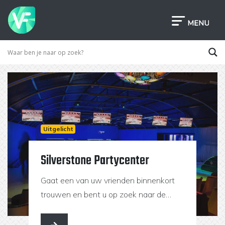
Uitgelicht
Silverstone Partycenter
Gaat een van uw vrienden binnenkort
trouwen en bent u op zoek naar de
ultieme locatie voor een geslaagd en
onvergetelijk vrijgezellenfeest? Bij ons